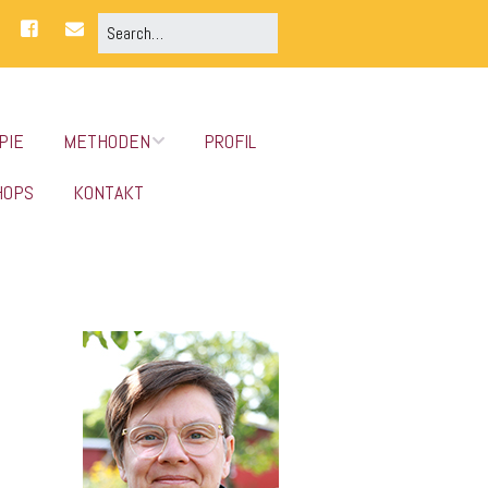
PIE
METHODEN
PROFIL
HOPS
KONTAKT
kinesiologie
klopftechniken
nlp