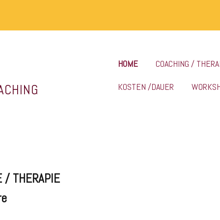
HOME
COACHING / THERA
KOSTEN /DAUER
WORKS
ACHING
 / THERAPIE
re