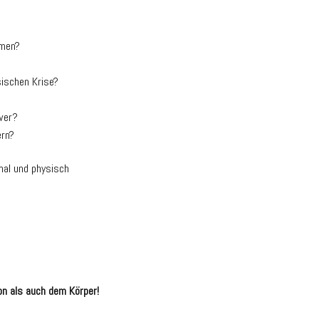
mmen?
sischen Krise?
wer?
ern?
nal und physisch
on als auch dem Körper!