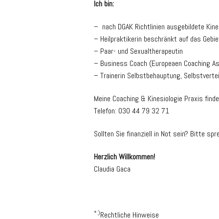
Ich bin:
– nach DGAK Richtlinien ausgebildete Kine
– Heilpraktikerin beschränkt auf das Gebi
– Paar- und Sexualtherapeutin
– Business Coach (Europeaen Coaching Ass
– Trainerin Selbstbehauptung, Selbstvert
Meine Coaching & Kinesiologie Praxis finden
Telefon: 030 44 79 32 71
Sollten Sie finanziell in Not sein? Bitte sp
Herzlich Willkommen!
Claudia Gaca
*.)
Rechtliche Hinweise